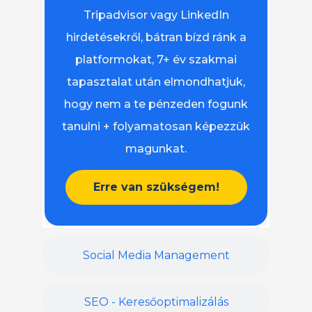
Tripadvisor vagy LinkedIn
hirdetésekről, bátran bízd ránk a
platformokat, 7+ év szakmai
tapasztalat után elmondhatjuk,
hogy nem a te pénzeden fogunk
tanulni + folyamatosan képezzük
magunkat.
Erre van szükségem!
Social Media Management
SEO - Keresőoptimalizálás