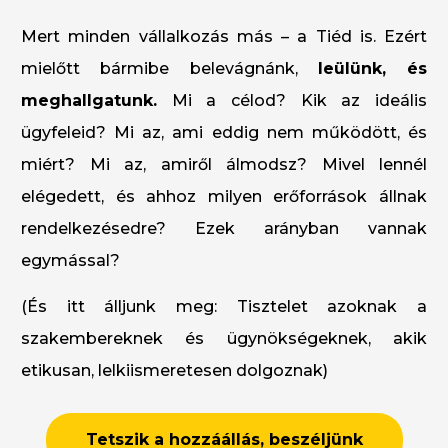
Mert minden vállalkozás más – a Tiéd is. Ezért
mielőtt bármibe belevágnánk,
leülünk, és
meghallgatunk.
Mi a célod? Kik az ideális
ügyfeleid? Mi az, ami eddig nem működött, és
miért? Mi az, amiről álmodsz? Mivel lennél
elégedett, és ahhoz milyen erőforrások állnak
rendelkezésedre? Ezek arányban vannak
egymással?
(És itt álljunk meg: Tisztelet azoknak a
szakembereknek és ügynökségeknek, akik
etikusan, lelkiismeretesen dolgoznak)
Tetszik a hozzáállás, beszéljünk