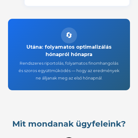
🔄
Utána: folyamatos optimalizálás
hónapról hónapra
Rendszeres riportolás, folyamatos finomhangolás
és szoros együttműködés — hogy az eredmények
ne álljanak meg az első hónapnál.
Mit mondanak ügyfeleink?