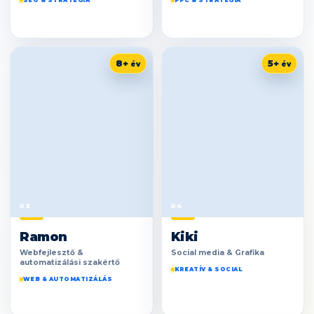
SEO & STRATÉGIA
PPC & STRATÉGIA
8+
5+
03
04
Ramon
Kiki
Webfejlesztő &
Social media & Grafika
automatizálási szakértő
KREATÍV & SOCIAL
WEB & AUTOMATIZÁLÁS