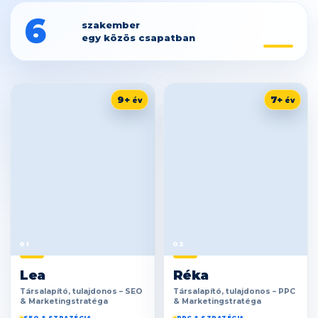
6
szakember
egy közös csapatban
9+
7+
01
02
Lea
Réka
Társalapító, tulajdonos – SEO
Társalapító, tulajdonos – PPC
& Marketingstratéga
& Marketingstratéga