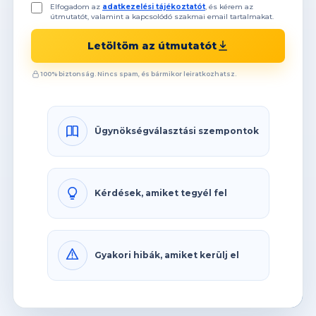
Elfogadom az
adatkezelési tájékoztatót
, és kérem az
útmutatót, valamint a kapcsolódó szakmai email tartalmakat.
Letöltöm az útmutatót
100% biztonság. Nincs spam, és bármikor leiratkozhatsz.
Ügynökségválasztási szempontok
Kérdések, amiket tegyél fel
Gyakori hibák, amiket kerülj el