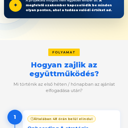
A projekted mögött nem egyetlen ember áll.
A
+
megfelelő szakember kapcsolódik be minden
olyan ponton, ahol a tudása valódi értéket ad.
FOLYAMAT
Hogyan zajlik az
együttműködés?
Mi történik az első héten / hónapban az ajánlat
elfogadása után?
1
Általában 48 órán belül elindul