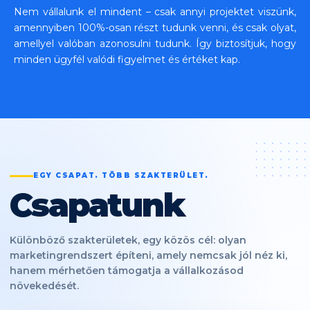
Nem vállalunk el mindent – csak annyi projektet viszünk,
amennyiben 100%-osan részt tudunk venni, és csak olyat,
amellyel valóban azonosulni tudunk. Így biztosítjuk, hogy
minden ügyfél valódi figyelmet és értéket kap.
EGY CSAPAT. TÖBB SZAKTERÜLET.
Csapatunk
Különböző szakterületek, egy közös cél: olyan
marketingrendszert építeni, amely nemcsak jól néz ki,
hanem mérhetően támogatja a vállalkozásod
növekedését.