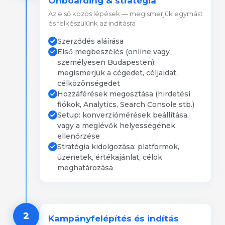
Onboarding & stratégia
Az első közös lépések — megismerjük egymást
és felkészülünk az indításra
Szerződés aláírása
Első megbeszélés (online vagy
személyesen Budapesten):
megismerjük a cégedet, céljaidat,
célközönségedet
Hozzáférések megosztása (hirdetési
fiókok, Analytics, Search Console stb.)
Setup: konverziómérések beállítása,
vagy a meglévők helyességének
ellenőrzése
Stratégia kidolgozása: platformok,
üzenetek, értékajánlat, célok
meghatározása
2
Kampányfelépítés és indítás