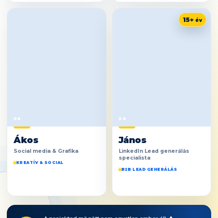
15+
05
06
Ákos
János
Social media & Grafika
LinkedIn Lead generálás
specialista
KREATÍV & SOCIAL
B2B LEAD GENERÁLÁS