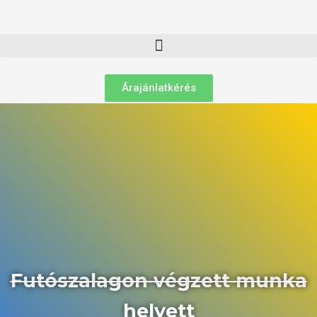
Árajánlatkérés
Futószalagon végzett munka
helyett