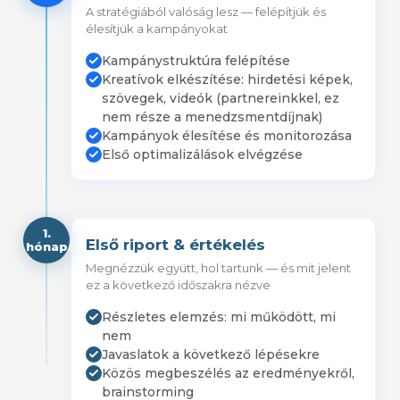
A stratégiából valóság lesz — felépítjük és
élesítjük a kampányokat
Kampánystruktúra felépítése
Kreatívok elkészítése: hirdetési képek,
szövegek, videók (partnereinkkel, ez
nem része a menedzsmentdíjnak)
Kampányok élesítése és monitorozása
Első optimalizálások elvégzése
1.
Első riport & értékelés
hónap
Megnézzük együtt, hol tartunk — és mit jelent
ez a következő időszakra nézve
Részletes elemzés: mi működött, mi
nem
Javaslatok a következő lépésekre
Közös megbeszélés az eredményekről,
brainstorming