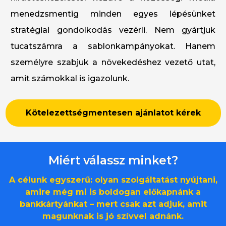
menedzsmentig minden egyes lépésünket
stratégiai gondolkodás vezérli. Nem gyártjuk
tucatszámra a sablonkampányokat. Hanem
személyre szabjuk a növekedéshez vezető utat,
amit számokkal is igazolunk.
Kötelezettségmentesen ajánlatot kérek
Miért válassz minket?
A célunk egyszerű: olyan szolgáltatást nyújtani,
amire még mi is boldogan előkapnánk a
bankkártyánkat – mert csak azt adjuk, amit
magunknak is jó szívvel adnánk.