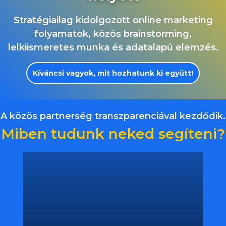
Stratégiailag kidolgozott online marketing
folyamatok, közös brainstorming,
lelkiismeretes munka és adatalapú elemzés.
Kíváncsi vagyok, mit hozhatunk ki együtt!
A közös partnerség transzparenciával kezdődik.
Miben tudunk neked segíteni?