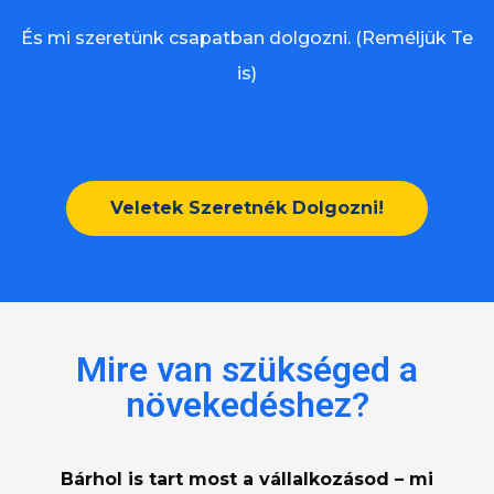
És mi szeretünk csapatban dolgozni. (Reméljük Te
is)
Veletek Szeretnék Dolgozni!
Mire van szükséged a
növekedéshez?
Bárhol is tart most a vállalkozásod – mi