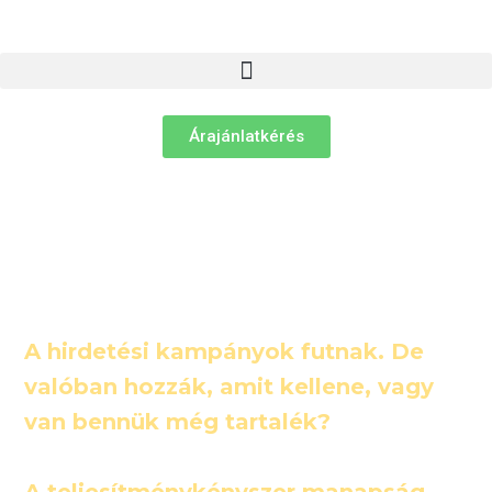
Árajánlatkérés
A hirdetési kampányok futnak. De
valóban hozzák, amit kellene, vagy
van bennük még tartalék?
A teljesítménykényszer manapság