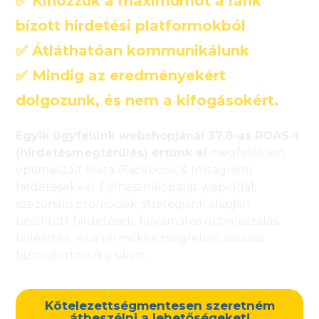
✅ Kihozzuk a maximumot a ránk
bízott hirdetési platformokból
✅ Átláthatóan kommunikálunk
✅ Mindig az eredményekért
dolgozunk, és nem a kifogásokért.
Egyik ügyfelünk webshopjánál 37.8-as ROAS-t
(hirdetésmegtérülés) értünk el
megfelelően
optimalizált Meta (Facebook & Instagram)
hirdetésekkel. Felhasználóbarát weboldal,
szezonális promóciók, stratégiánk alapján
beállított hirdetések, folyamatos optimalizálás,
fejlesztés, és a termékek megfelelő árazása
biztosította ezt a sikert.
Kötelezettségmentesen szeretném
átbeszélni a lehetőségeket!