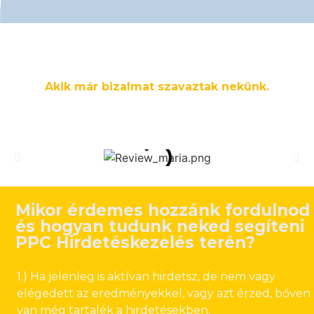
Akik már bizalmat szavaztak nekünk.
Mikor érdemes hozzánk fordulnod
és hogyan tudunk neked segíteni
PPC Hirdetéskezelés terén?
1.)
Ha jelenleg is aktívan hirdetsz
,
de nem vagy
elégedett az eredményekkel, vagy azt érzed, bőven
van még tartalék a hirdetésekben.