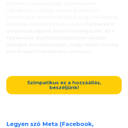
Mi nem csupán kezeljük a hirdetéseket
robotpilóta módban, hanem proaktívan
javaslatokat teszünk ha látjuk, hogy mit lehetne
máshogy, esetleg jobban csinálni.
Partnerként
dolgozunk együtt, brainstormingolunk, és a
folyamatos ügyfélvisszajelzések alapján
alakítjuk a kampányokat, hogy abból tényleg
valódi üzleti növekedés szülessen.
Szimpatikus ez a hozzáállás,
beszéljünk!
Legyen szó Meta (Facebook,