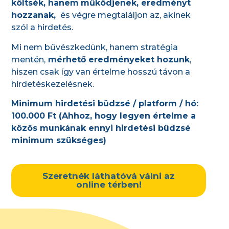
költsék, hanem
működjenek, eredményt
hozzanak,
és végre megtaláljon az, akinek
szól a hirdetés.
Mi nem bűvészkedünk, hanem stratégia
mentén,
mérhető eredményeket hozunk
,
hiszen csak így van értelme hosszú távon a
hirdetéskezelésnek.
Minimum hirdetési büdzsé / platform / hó:
100.000 Ft (Ahhoz, hogy legyen értelme a
közös munkának ennyi hirdetési büdzsé
minimum szükséges)
Szeretnék láthatóvá válni az
online térben!