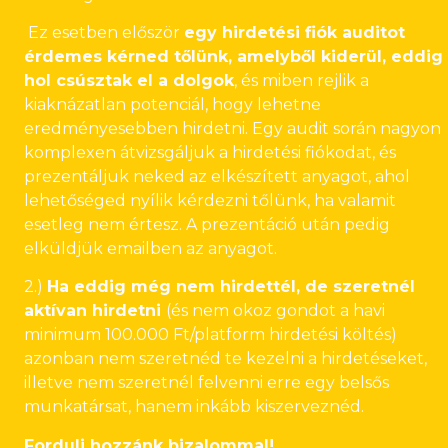
Ez esetben először
egy hirdetési fiók auditot
érdemes kérned tőlünk, amelyből kiderül, eddig
hol csúsztak el a dolgok
, és miben rejlik a
kiaknázatlan potenciál, hogy lehetne
eredményesebben hirdetni. Egy audit során nagyon
komplexen átvizsgáljuk a hirdetési fiókodat, és
prezentáljuk neked az elkészített anyagot, ahol
lehetőséged nyílik kérdezni tőlünk, ha valamit
esetleg nem értesz. A prezentáció után pedig
elküldjük emailben az anyagot.
2.)
Ha eddig még nem hirdettél, de szeretnél
aktívan hirdetni
(és nem okoz gondot a havi
minimum 100.000 Ft/platform hirdetési költés)
azonban nem szeretnéd te kezelni a hirdetéseket,
illetve nem szeretnél felvenni erre egy belsős
munkatársat, hanem inkább kiszerveznéd.
Fordulj hozzánk bizalommal!