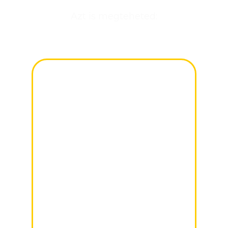
Azt is megteheted:
hello@frozenmangomedia.hu