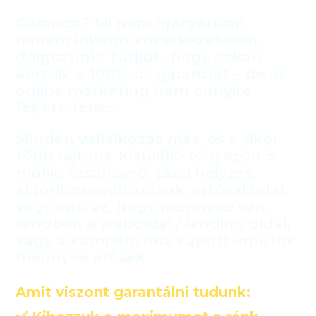
Garancia? Mi nem ígérgetünk,
hanem inkább következetesen
dolgozunk! Tudjuk, hogy sokan
keresik a 100%-os garanciát – de az
online marketing nem ennyire
fekete-fehér.
Minden vállalkozás más, és a siker
több rajtunk kívülálló tényezőn is
múlik: vásárlóerő, piaci helyzet,
algoritmusváltozások, értékajánlat,
vagy épp az, hogy mennyire van
rendben a weboldal / landing oldal,
vagy a kampányhoz kapott inputok
mennyire erősek.
Amit viszont garantálni tudunk: