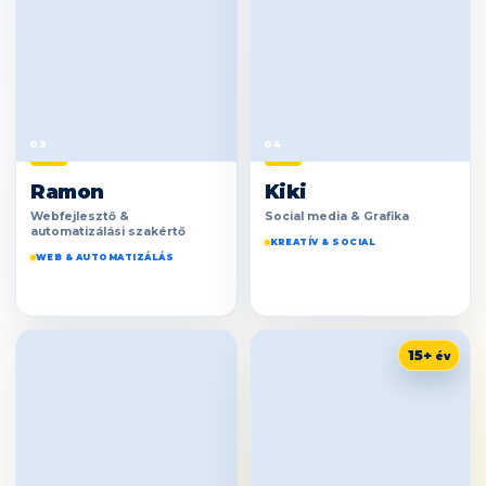
03
04
Ramon
Kiki
Webfejlesztő &
Social media & Grafika
automatizálási szakértő
KREATÍV & SOCIAL
WEB & AUTOMATIZÁLÁS
15+