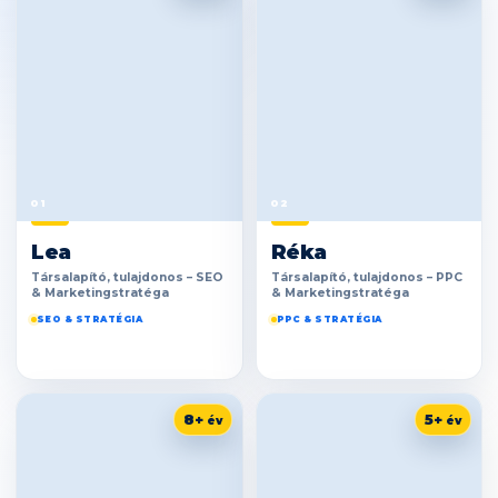
01
02
Lea
Réka
Társalapító, tulajdonos – SEO
Társalapító, tulajdonos – PPC
& Marketingstratéga
& Marketingstratéga
SEO & STRATÉGIA
PPC & STRATÉGIA
8+
5+