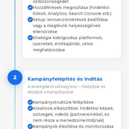
célközönségedet
Hozzáférések megosztása (hirdetési
fiókok, Analytics, Search Console stb.)
Setup: konverziómérések beállítása,
vagy a meglévők helyességének
ellenőrzése
Stratégia kidolgozása: platformok,
üzenetek, értékajánlat, célok
meghatározása
2
Kampányfelépítés és indítás
A stratégiából valóság lesz — felépítjük és
élesítjük a kampányokat
Kampánystruktúra felépítése
Kreatívok elkészítése: hirdetési képek,
szövegek, videók (partnereinkkel, ez
nem része a menedzsmentdíjnak)
Kampányok élesítése és monitorozása