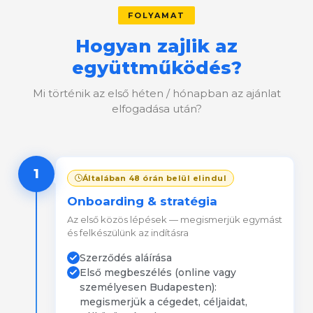
FOLYAMAT
Hogyan zajlik az
együttműködés?
Mi történik az első héten / hónapban az ajánlat
elfogadása után?
1
Általában 48 órán belül elindul
Onboarding & stratégia
Az első közös lépések — megismerjük egymást
és felkészülünk az indításra
Szerződés aláírása
Első megbeszélés (online vagy
személyesen Budapesten):
megismerjük a cégedet, céljaidat,