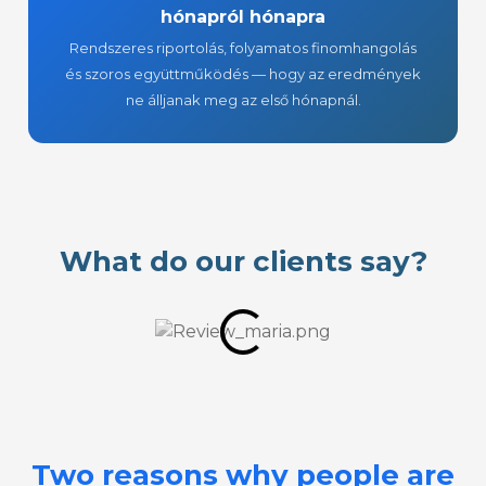
hónapról hónapra
Rendszeres riportolás, folyamatos finomhangolás
és szoros együttműködés — hogy az eredmények
ne álljanak meg az első hónapnál.
What do our clients say?
Two reasons why people are