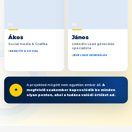
05
06
Ákos
János
Social media & Grafika
LinkedIn Lead generálás
specialista
KREATÍV & SOCIAL
B2B LEAD GENERÁLÁS
A projekted mögött nem egyetlen ember áll.
A
+
megfelelő szakember kapcsolódik be minden
olyan ponton, ahol a tudása valódi értéket ad.