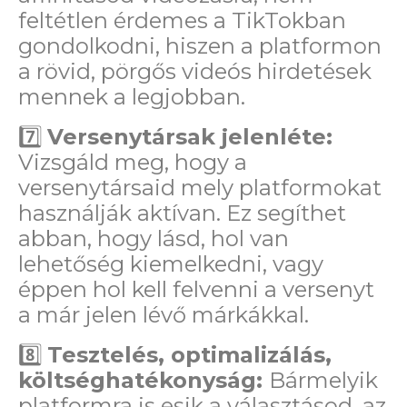
feltétlen érdemes a TikTokban
gondolkodni, hiszen a platformon
a rövid, pörgős videós hirdetések
mennek a legjobban.
7️⃣
Versenytársak jelenléte:
Vizsgáld meg, hogy a
versenytársaid mely platformokat
használják aktívan. Ez segíthet
abban, hogy lásd, hol van
lehetőség kiemelkedni, vagy
éppen hol kell felvenni a versenyt
a már jelen lévő márkákkal.
8️⃣
T
esztelés, optimalizálás,
költséghatékonyság:
Bármelyik
p
latformra is esik a választásod, az