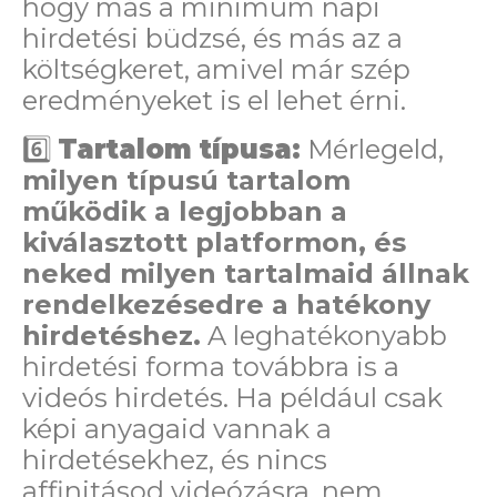
hogy más a minimum napi
hirdetési büdzsé, és más az a
költségkeret, amivel már szép
eredményeket is el lehet érni.
6️⃣
Tartalom típusa:
Mérlegeld,
milyen típusú tartalom
működik a legjobban a
kiválasztott platformon, és
neked milyen tartalmaid állnak
rendelkezésedre a hatékony
hirdetéshez.
A leghatékonyabb
hirdetési forma továbbra is a
videós hirdetés. Ha például csak
képi anyagaid vannak a
hirdetésekhez, és nincs
affinitásod videózásra, nem