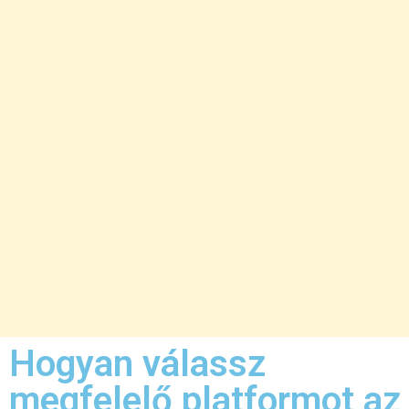
Hogyan válassz
megfelelő platformot az