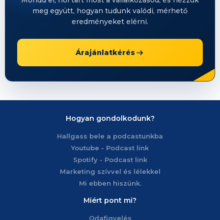
Mondd el, hol tart most a vállalkozásod, és nézzük
meg együtt, hogyan tudunk valódi, mérhető
eredményeket elérni.
Árajánlatkérés
Hogyan gondolkodunk?
Hallgass bele a podcastunkba
Youtube - Podcast link
Spotify - Podcast link
Marketing szívvel és lélekkel
Mi ebben hiszünk.
Miért pont mi?
Odafigyelés