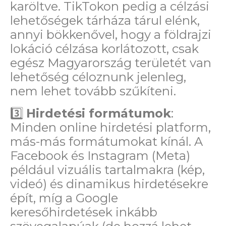
karöltve. TikTokon pedig a célzási
lehetőségek tárháza tárul elénk,
annyi bökkenővel, hogy a földrajzi
lokáció célzása korlátozott, csak
egész Magyarország területét van
lehetőség céloznunk jelenleg,
nem lehet tovább szűkíteni.
3️⃣
Hirdetési formátumok
:
Minden online hirdetési platform,
más-más formátumokat kínál. A
Facebook és Instagram (Meta)
például vizuális tartalmakra (kép,
videó) és dinamikus hirdetésekre
épít, míg a Google
keresőhirdetések inkább