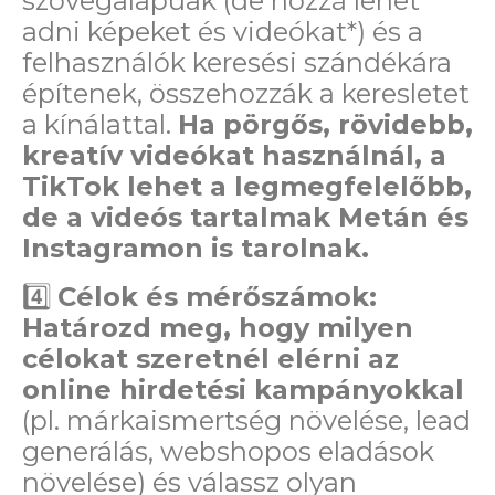
szövegalapúak (de hozzá lehet
adni képeket és videókat
*
) és a
felhasználók keresési szándékára
építenek, összehozzák a keresletet
a kínálattal.
Ha pörgős, rövidebb,
kreatív videókat használnál, a
TikTok lehet a legmegfelelőbb,
de a videós tartalmak Metán és
Instagramon is tarolnak.
4️⃣
Célok és mérőszámok:
Határozd meg, hogy milyen
célokat szeretnél elérni az
online hirdetési kampányokkal
(pl. márkaismertség növelése, lead
generálás, webshopos eladások
növelése) és válassz olyan