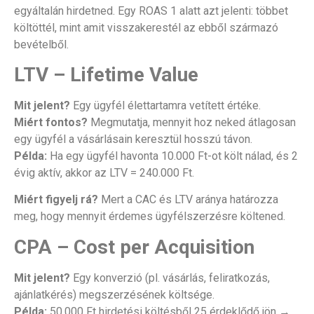
egyáltalán hirdetned. Egy ROAS 1 alatt azt jelenti: többet
költöttél, mint amit visszakerestél az ebből származó
bevételből.
LTV – Lifetime Value
Mit jelent?
Egy ügyfél élettartamra vetített értéke.
Miért fontos?
Megmutatja, mennyit hoz neked átlagosan
egy ügyfél a vásárlásain keresztül hosszú távon.
Példa:
Ha egy ügyfél havonta 10.000 Ft-ot költ nálad, és 2
évig aktív, akkor az LTV = 240.000 Ft.
Miért figyelj rá?
Mert a CAC és LTV aránya határozza
meg, hogy mennyit érdemes ügyfélszerzésre költened.
CPA – Cost per Acquisition
Mit jelent?
Egy konverzió (pl. vásárlás, feliratkozás,
ajánlatkérés) megszerzésének költsége.
Példa:
50.000 Ft hirdetési költésből 25 érdeklődő jön →