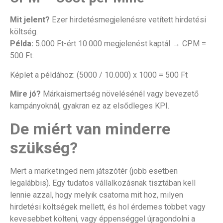
Mit jelent?
Ezer hirdetésmegjelenésre vetített hirdetési
költség.
Példa:
5.000 Ft-ért 10.000 megjelenést kaptál → CPM =
500 Ft.
Képlet a példához: (5000 / 10.000) x 1000 = 500 Ft
Mire jó?
Márkaismertség növelésénél vagy bevezető
kampányoknál, gyakran ez az elsődleges KPI.
De miért van minderre
szükség?
Mert a marketinged nem játszótér (jobb esetben
legalábbis). Egy tudatos vállalkozásnak tisztában kell
lennie azzal, hogy melyik csatorna mit hoz, milyen
hirdetési költségek mellett, és hol érdemes többet vagy
kevesebbet költeni, vagy éppenséggel újragondolni a