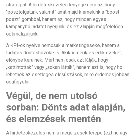
stratégiát. A hirdetéskezelés lényege nem az, hogy
“posztolgatunk valamit” amit majd kiemelünk a “boost
poszt” gombbal, hanem az, hogy minden egyes
kampányból adatot nyerjünk, és ez alapján megfelelően
optimalizáljunk.
A KPI-ok nyelve nemcsak a marketingeseké, hanem a
tudatos döntéshozóké is. Akik ismerik és értik ezeket,
előnybe kerülnek. Mert nem csak azt látják, hogy
„kattintottak” vagy „sokan látták”, hanem azt is, hogy hol
lehetnek az esetleges elcsúszások, mire érdemes jobban
odafigyelni.
Végül, de nem utolsó
sorban: Dönts adat alapján,
és elemzések mentén
A hirdetéskezelés nem a megérzések terepe (ezt ne úgy