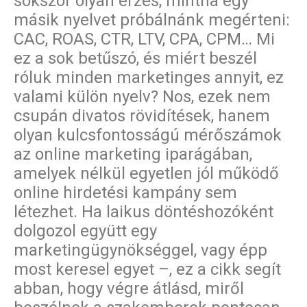
sokszor olyan érzés, mintha egy
másik nyelvet próbálnánk megérteni:
CAC, ROAS, CTR, LTV, CPA, CPM… Mi
ez a sok betűszó, és miért beszél
róluk minden marketinges annyit, ez
valami külön nyelv? Nos, ezek nem
csupán divatos rövidítések, hanem
olyan kulcsfontosságú mérőszámok
az online marketing iparágában,
amelyek nélkül egyetlen jól működő
online hirdetési kampány sem
létezhet. Ha laikus döntéshozóként
dolgozol együtt egy
marketingügynökséggel, vagy épp
most keresel egyet –, ez a cikk segít
abban, hogy végre átlásd, miről