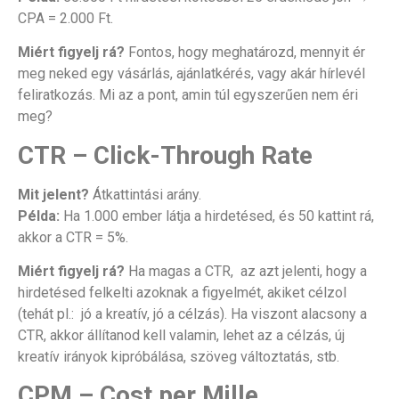
CPA = 2.000 Ft.
Miért figyelj rá?
Fontos, hogy meghatározd, mennyit ér
meg neked egy vásárlás, ajánlatkérés, vagy akár hírlevél
feliratkozás. Mi az a pont, amin túl egyszerűen nem éri
meg?
CTR – Click-Through Rate
Mit jelent?
Átkattintási arány.
Példa:
Ha 1.000 ember látja a hirdetésed, és 50 kattint rá,
akkor a CTR = 5%.
Miért figyelj rá?
Ha magas a CTR, az azt jelenti, hogy a
hirdetésed felkelti azoknak a figyelmét, akiket célzol
(tehát pl.: jó a kreatív, jó a célzás). Ha viszont alacsony a
CTR, akkor állítanod kell valamin, lehet az a célzás, új
kreatív irányok kipróbálása, szöveg változtatás, stb.
CPM – Cost per Mille