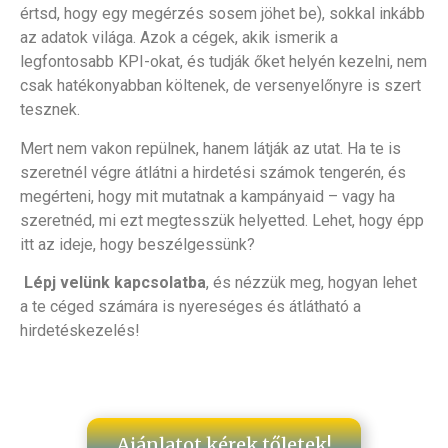
értsd, hogy egy megérzés sosem jöhet be), sokkal inkább
az adatok világa. Azok a cégek, akik ismerik a
legfontosabb KPI-okat, és tudják őket helyén kezelni, nem
csak hatékonyabban költenek, de versenyelőnyre is szert
tesznek.
Mert nem vakon repülnek, hanem látják az utat. Ha te is
szeretnél végre átlátni a hirdetési számok tengerén, és
megérteni, hogy mit mutatnak a kampányaid – vagy ha
szeretnéd, mi ezt megtesszük helyetted. Lehet, hogy épp
itt az ideje, hogy beszélgessünk?
Lépj velünk kapcsolatba
, és nézzük meg, hogyan lehet
a te céged számára is nyereséges és átlátható a
hirdetéskezelés!
Ajánlatot kérek tőletek!