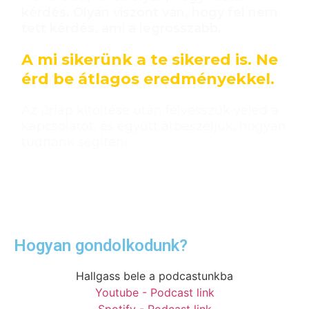
kérdés. Olyan viszont van, hogy fel nem
tett kérdés, ami a legrosszabb.
A mi sikerünk a te sikered is. Ne
érd be átlagos eredményekkel.
Az űrlap kitöltése után felvesszük veled a
kapcsolatot, és együtt átbeszéljük, hogyan
tudnánk segíteni.
Hogyan gondolkodunk?
Hallgass bele a podcastunkba
Youtube - Podcast link
Spotify - Podcast link