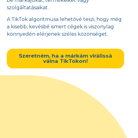
be márkájukat, termékeiket vagy
szolgáltatásaikat.
A TikTok algoritmusa lehetővé teszi, hogy még
a kisebb, kevésbé ismert cégek is viszonylag
könnyedén elérjenek széles közönséget.
Szeretném, ha a márkám virálissá
válna TikTokon!