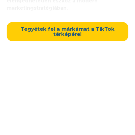
elengedhetetlen eszköz a modern
marketingstratégiában.
Tegyétek fel a márkámat a TikTok
térképére!