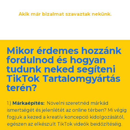
Akik már bizalmat szavaztak nekünk.
Mikor érdemes hozzánk
fordulnod és hogyan
tudunk neked segíteni
TikTok Tartalomgyártás
terén?
1.)
Márkaépítés:
Növelni szeretnéd márkád
ismertségét és jelenlétét az online térben? Mi végig
fogjuk a kezed a kreatív koncepció kidolgozásától,
egészen az elkészült TikTok videók beidőzítéséig.