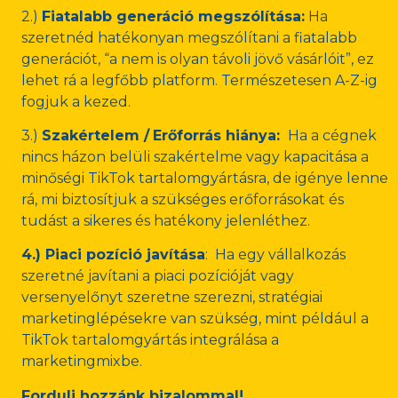
2.)
Fiatalabb generáció megszólítása:
Ha
szeretnéd hatékonyan megszólítani a fiatalabb
generációt, “a nem is olyan távoli jövő vásárlóit”, ez
lehet rá a legfőbb platform. Természetesen A-Z-ig
fogjuk a kezed.
3.)
Szakértelem /
Erőforrás hiánya:
Ha a cégnek
nincs házon belüli szakértelme vagy kapacitása a
minőségi TikTok tartalomgyártásra, de igénye lenne
rá, mi biztosítjuk a szükséges erőforrásokat és
tudást a sikeres és hatékony jelenléthez.
4.) Piaci pozíció javítása
: Ha egy vállalkozás
szeretné javítani a piaci pozícióját vagy
versenyelőnyt szeretne szerezni, stratégiai
marketinglépésekre van szükség, mint például a
TikTok tartalomgyártás integrálása a
marketingmixbe.
Fordulj hozzánk bizalommal!