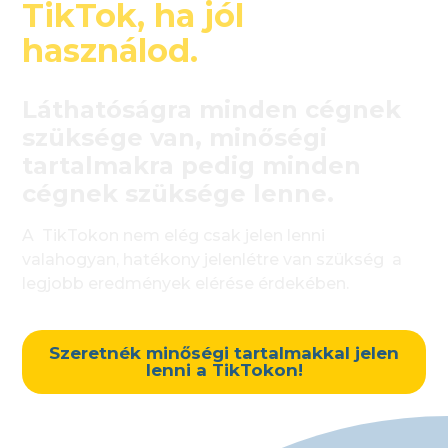
TikTok, ha jól
használod.
Láthatóságra minden cégnek
szüksége van, minőségi
tartalmakra pedig minden
cégnek szüksége lenne.
A TikTokon nem elég csak jelen lenni
valahogyan, hatékony jelenlétre van szükség a
legjobb eredmények elérése érdekében.
Szeretnék minőségi tartalmakkal jelen
lenni a TikTokon!