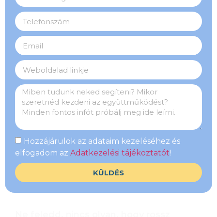
Hozzájárulok az adataim kezeléséhez és
elfogadom az
Adatkezelési tájékoztatót
!
KÜLDÉS
Ne feledd, nincs olyan, hogy rossz