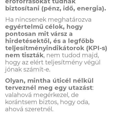
erőforrásokat tudnak
biztosítani (pénz, idő, energia).
Ha nincsenek meghatározva
egyértelmű célok, hogy
pontosan mit vársz a
hirdetésektől, és a legfőbb
teljesítményindikátorok (KPI-s)
nem tiszták
, nem tudod majd,
hogy az elért teljesítmény végül
jónak számít-e.
O
lyan, mintha úticél nélkül
terveznél meg egy utazást
:
valahová megérkezel, de
korántsem biztos, hogy oda,
ahová szeretnél.