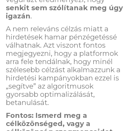
senkit sem szólítanak meg úgy
igazán
.
A nem releváns célzás miatt a
hirdetések hamar pénzégetéssé
válhatnak. Azt viszont fontos
megjegyezni, hogy a platformok
arra fele tendálnak, hogy minél
szélesebb célzást alkalmazzunk a
hirdetési kampányokban ezzel is
„segítve” az algoritmusok
gyorsabb optimalizálását,
betanulását.
Fontos:
I
smerd meg a
célközönséged, vagy a