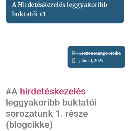
A Hirdetéskezelés leggyakoribb
buktatói #1
Frozen Mango Media
július 1, 2025
#A
hirdetéskezelés
leggyakoribb buktatói
sorozatunk 1. része
(blogcikke)