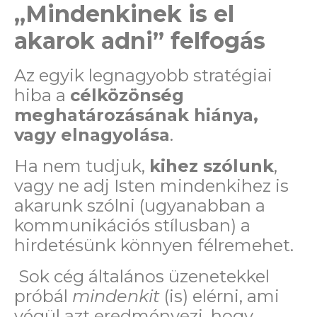
„Mindenkinek is el
akarok adni” felfogás
Az egyik legnagyobb stratégiai
hiba a
célközönség
meghatározásának hiánya,
vagy elnagyolása
.
Ha nem tudjuk,
kihez szólunk
,
vagy ne adj Isten mindenkihez is
akarunk szólni (ugyanabban a
kommunikációs stílusban) a
hirdetésünk könnyen
félremehet.
Sok cég általános üzenetekkel
próbál
mindenkit
(is) elérni, ami
végül azt eredményezi, hogy