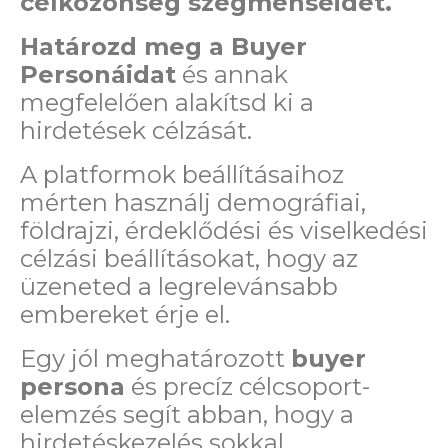
célközönség szegmenseidet.
Határozd meg a Buyer
Personáidat
és annak
megfelelően alakítsd ki a
hirdetések célzását.
A platformok beállításaihoz
mérten használj demográfiai,
földrajzi, érdeklődési és viselkedési
célzási beállításokat, hogy az
üzeneted a legrelevánsabb
embereket érje el.
Egy jól meghatározott
buyer
persona
és precíz célcsoport-
elemzés segít abban, hogy a
hirdetéskezelés sokkal