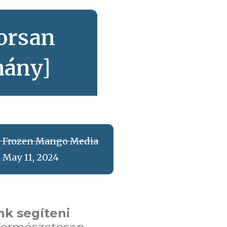
orsan
mány]
Frozen Mango Media
May 11, 2024
nk segíteni