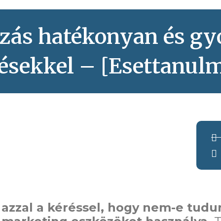
zás hatékonyan és gy
ésekkel – [Esettanul
azzal a kéréssel, hogy nem-e tudu