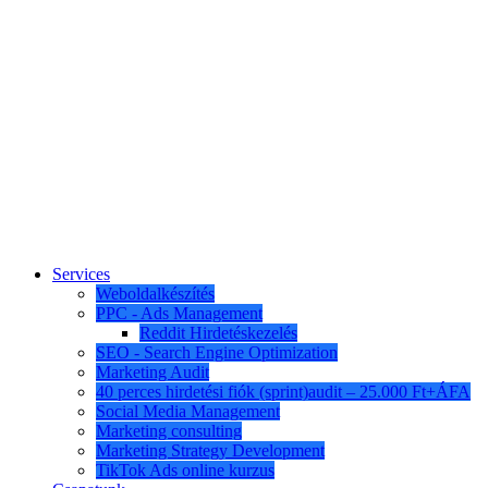
Services
Weboldalkészítés
PPC - Ads Management
Reddit Hirdetéskezelés
SEO - Search Engine Optimization
Marketing Audit
40 perces hirdetési fiók (sprint)audit – 25.000 Ft+ÁFA
Social Media Management
Marketing consulting
Marketing Strategy Development
TikTok Ads online kurzus