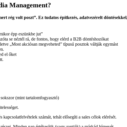
edia Management?
t rég volt poszt”. Ez tudatos építkezés, adatvezérelt döntésekkel
amikor épp eszünkbe jut”
 azóta se néztél rá, de fontos, hogy elérd a B2B döntéshozókat
illetve „Most akciósan megveheted” típusú posztok váltják egymást
en.
d el őket
tt.
sokszor (mint tartalomfogyasztó)
telességet.
 kapcsolatfelvételek számát, tehát elősegíti a sales célok elérését.
 részei. Minden nap értékesítik (vagy rontják) a márkád hírnevét.