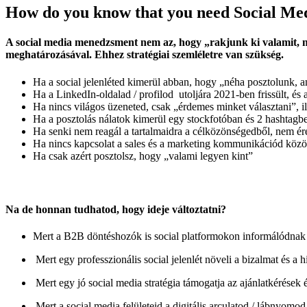
How do you know that you need Social M
A social media menedzsment nem az, hogy „rakjunk ki valamit, mer
meghatározásával. Ehhez stratégiai szemléletre van szükség.
Ha a social jelenléted kimerül abban, hogy „néha posztolunk, 
Ha a LinkedIn-oldalad / profilod utoljára 2021-ben frissült, és
Ha nincs világos üzeneted, csak „érdemes minket választani”, 
Ha a posztolás nálatok kimerül egy stockfotóban és 2 hashtagb
Ha senki nem reagál a tartalmaidra a célközönségedből, nem ére
Ha nincs kapcsolat a sales és a marketing kommunikációd közö
Ha csak azért posztolsz, hogy „valami legyen kint”
Na de honnan tudhatod, hogy ideje változtatni?
Mert a B2B döntéshozók is social platformokon informálódnak 
Mert egy professzionális social jelenlét növeli a bizalmat és a hi
Mert egy jó social media stratégia támogatja az ajánlatkérések és
Mert a social media felületeid a digitális arculatod / lábnyomod