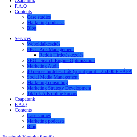
Csapatunk
F.A.Q
Contents
Case studies
Marketing podcasts
Blog
Services
Weboldalkészítés
PPC - Ads Management
Reddit Hirdetéskezelés
SEO - Search Engine Optimization
Marketing Audit
40 perces hirdetési fiók (sprint)audit – 25.000 Ft+ÁFA
Social Media Management
Marketing consulting
Marketing Strategy Development
TikTok Ads online kurzus
Csapatunk
F.A.Q
Contents
Case studies
Marketing podcasts
Blog
Facebook
Youtube
Spotify