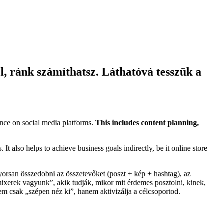
l, ránk számíthatsz. Láthatóvá tesszük a
ence on social media platforms.
This includes content planning,
It also helps to achieve business goals indirectly, be it online store
orsan összedobni az összetevőket (poszt + kép + hashtag), az
mixerek vagyunk”, akik tudják, mikor mit érdemes posztolni, kinek,
em csak „szépen néz ki”, hanem aktivizálja a célcsoportod.