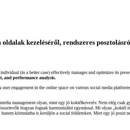
ldalak kezeléséről, rendszeres posztolásró
dividual (in a better case) effectively manages and optimizes its pres
t, and performance analysis.
& user engagement in the online space on various social media platforms. 
al media management olyan, mint egy jó koktélkeverés: Nem elég csak gy
 az összetevők hogyan fognak harmonizálni egymással. Mi olyan „koktél 
hanem köztudatba is kerüljön a social felületeken. Mert egy jó poszt n