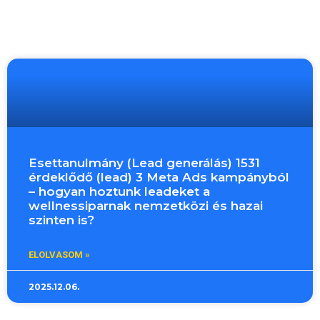
Esettanulmány (Lead generálás) 1531
érdeklődő (lead) 3 Meta Ads kampányból
– hogyan hoztunk leadeket a
wellnessiparnak nemzetközi és hazai
szinten is?
ELOLVASOM »
2025.12.06.