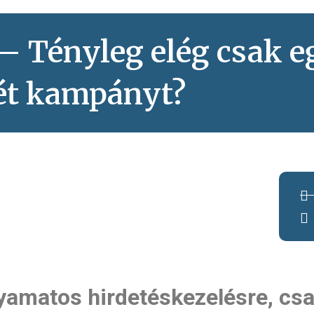
 – Tényleg elég csak 
két kampányt?
amatos hirdetéskezelésre, csa