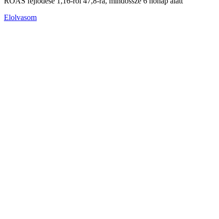
ROAS fejlődése 1,16-ról 47,8-ra, mindössze 6 hónap alatt
Elolvasom