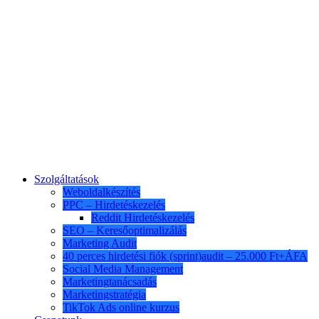
Szolgáltatások
Weboldalkészítés
PPC – Hirdetéskezelés
Reddit Hirdetéskezelés
SEO – Keresőoptimalizálás
Marketing Audit
40 perces hirdetési fiók (sprint)audit – 25.000 Ft+ÁFA
Social Media Management
Marketingtanácsadás
Marketingstratégia
TikTok Ads online kurzus