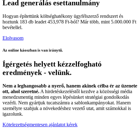
Lead generálás esettanulmány
Hogyan építettünk költséghatékony ügyfélszerző rendszert és
hoztunk 183 db leadet 453,978 Ft-ból? Már több, mint 5.000.000 Ft
bevétellel.
Elolvasom
Az online káoszban is van iránytű.
Ígérgetés helyett kézzelfogható
eredmények - velünk.
Nem a leghangosabb a nyerő, hanem akinek célba ér az üzenete
ott, ahol szeretné.
A hirdetéskezeléstől kezdve a közösségi média
menedzsmentig minden egyes lépésünket stratégiai gondolkodás
vezérli. Nem gyártjuk tucatszámra a sablonkampányokat. Hanem
személyre szabjuk a növekedéshez vezető utat, amit számokkal is
igazolunk.
Kötelezettségmentesen ajánlatot kérek