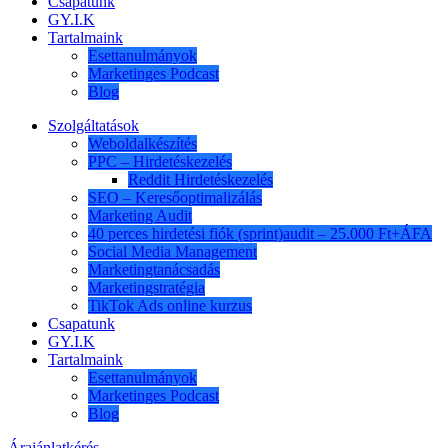
Csapatunk
GY.I.K
Tartalmaink
Esettanulmányok
Marketinges Podcast
Blog
Szolgáltatások
Weboldalkészítés
PPC – Hirdetéskezelés
Reddit Hirdetéskezelés
SEO – Keresőoptimalizálás
Marketing Audit
40 perces hirdetési fiók (sprint)audit – 25.000 Ft+ÁFA
Social Media Management
Marketingtanácsadás
Marketingstratégia
TikTok Ads online kurzus
Csapatunk
GY.I.K
Tartalmaink
Esettanulmányok
Marketinges Podcast
Blog
Árajánlatkérés