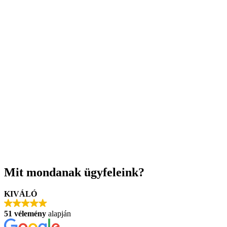
Korlátozott projektvállalás a minőségért
Nem vállalunk el mindent – csak annyi projektet
viszünk, amennyiben 100%-osan részt tudunk venni, és
csak olyat, amellyel valóban azonosulni tudunk. Így
biztosítjuk, hogy minden ügyfél valódi figyelmet és
értéket kap.
Mit mondanak ügyfeleink?
KIVÁLÓ
51 vélemény
alapján