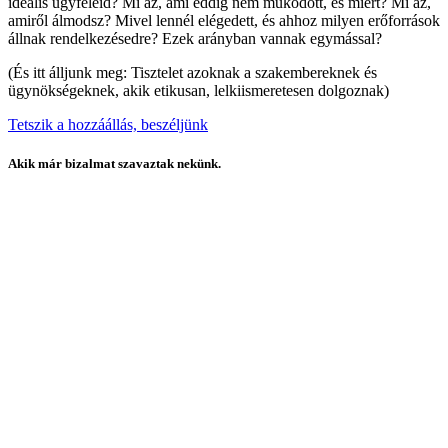
ideális ügyfeleid? Mi az, ami eddig nem működött, és miért? Mi az,
amiről álmodsz? Mivel lennél elégedett, és ahhoz milyen erőforrások
állnak rendelkezésedre? Ezek arányban vannak egymással?
(És itt álljunk meg: Tisztelet azoknak a szakembereknek és
ügynökségeknek, akik etikusan, lelkiismeretesen dolgoznak)
Tetszik a hozzáállás, beszéljünk
Akik már bizalmat szavaztak nekünk.