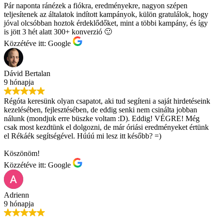
Pár naponta ránézek a fiókra, eredményekre, nagyon szépen
teljesítenek az általatok indított kampányok, külön gratulálok, hogy
jóval olcsóbban hoztok érdeklődőket, mint a többi kampány, és így
is jött 3 hét alatt 300+ konverzió 🙂
Közzétéve itt: Google
Dávid Bertalan
9 hónapja
Régóta keresünk olyan csapatot, aki tud segíteni a saját hirdetéseink
kezelésében, fejlesztésében, de eddig senki nem csinálta jobban
nálunk (mondjuk erre büszke voltam :D). Eddig! VÉGRE! Még
csak most kezdtünk el dolgozni, de már óriási eredményeket értünk
el Rékáék segítségével. Húúú mi lesz itt később? =)
Köszönöm!
Közzétéve itt: Google
Adrienn
9 hónapja