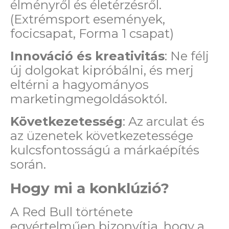
élményről és életérzésről.
(Extrémsport események,
focicsapat, Forma 1 csapat)
Innováció és kreativitás
: Ne félj
új dolgokat kipróbálni, és merj
eltérni a hagyományos
marketingmegoldásoktól.
Következetesség
: Az arculat és
az üzenetek következetessége
kulcsfontosságú a márkaépítés
során.
Hogy mi a konklúzió?
A Red Bull története
egyértelműen bizonyítja, hogy a