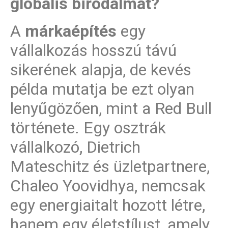
globális birodalmat?
A
márkaépítés
egy
vállalkozás hosszú távú
sikerének alapja, de kevés
példa mutatja be ezt olyan
lenyűgözően, mint a Red Bull
története. Egy osztrák
vállalkozó, Dietrich
Mateschitz és üzletpartnere,
Chaleo Yoovidhya, nemcsak
egy energiaitalt hozott létre,
hanem egy életstílust, amely