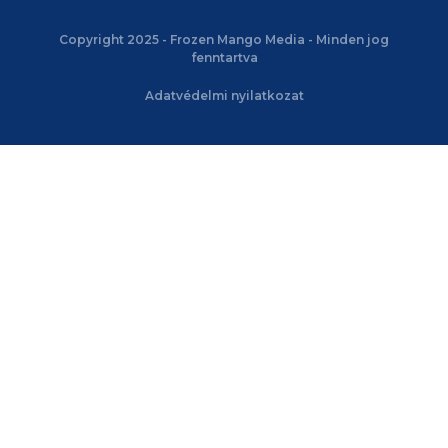
Copyright 2025 - Frozen Mango Media - Minden jog
fenntartva
Adatvédelmi nyilatkozat